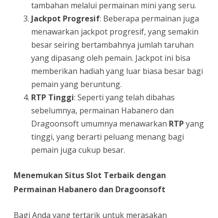
tambahan melalui permainan mini yang seru.
Jackpot Progresif
: Beberapa permainan juga
menawarkan jackpot progresif, yang semakin
besar seiring bertambahnya jumlah taruhan
yang dipasang oleh pemain. Jackpot ini bisa
memberikan hadiah yang luar biasa besar bagi
pemain yang beruntung.
RTP Tinggi
: Seperti yang telah dibahas
sebelumnya, permainan Habanero dan
Dragoonsoft umumnya menawarkan
RTP
yang
tinggi, yang berarti peluang menang bagi
pemain juga cukup besar.
Menemukan Situs Slot Terbaik dengan
Permainan Habanero dan Dragoonsoft
Bagi Anda yang tertarik untuk merasakan