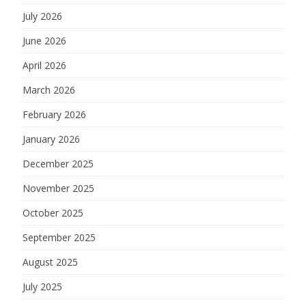
July 2026
June 2026
April 2026
March 2026
February 2026
January 2026
December 2025
November 2025
October 2025
September 2025
August 2025
July 2025