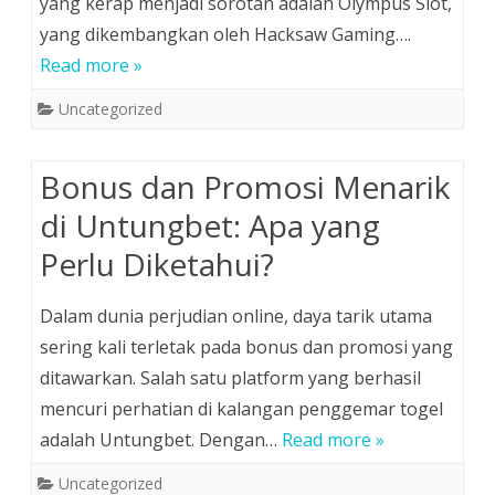
yang kerap menjadi sorotan adalah Olympus Slot,
yang dikembangkan oleh Hacksaw Gaming….
Read more »
Uncategorized
Bonus dan Promosi Menarik
di Untungbet: Apa yang
Perlu Diketahui?
Dalam dunia perjudian online, daya tarik utama
sering kali terletak pada bonus dan promosi yang
ditawarkan. Salah satu platform yang berhasil
mencuri perhatian di kalangan penggemar togel
adalah Untungbet. Dengan…
Read more »
Uncategorized