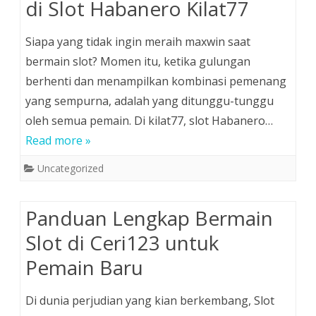
di Slot Habanero Kilat77
Siapa yang tidak ingin meraih maxwin saat
bermain slot? Momen itu, ketika gulungan
berhenti dan menampilkan kombinasi pemenang
yang sempurna, adalah yang ditunggu-tunggu
oleh semua pemain. Di kilat77, slot Habanero…
Read more »
Uncategorized
Panduan Lengkap Bermain
Slot di Ceri123 untuk
Pemain Baru
Di dunia perjudian yang kian berkembang, Slot