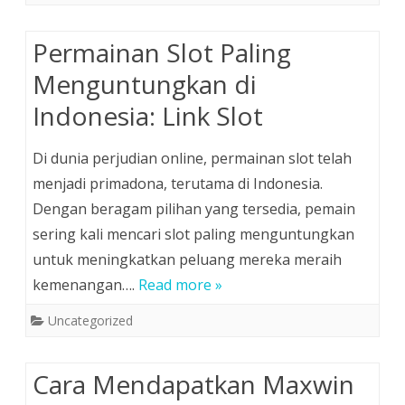
Permainan Slot Paling
Menguntungkan di
Indonesia: Link Slot
Di dunia perjudian online, permainan slot telah
menjadi primadona, terutama di Indonesia.
Dengan beragam pilihan yang tersedia, pemain
sering kali mencari slot paling menguntungkan
untuk meningkatkan peluang mereka meraih
kemenangan….
Read more »
Uncategorized
Cara Mendapatkan Maxwin