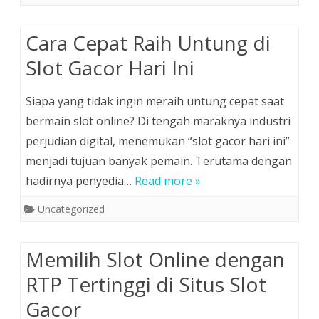
Cara Cepat Raih Untung di
Slot Gacor Hari Ini
Siapa yang tidak ingin meraih untung cepat saat
bermain slot online? Di tengah maraknya industri
perjudian digital, menemukan “slot gacor hari ini”
menjadi tujuan banyak pemain. Terutama dengan
hadirnya penyedia…
Read more »
Uncategorized
Memilih Slot Online dengan
RTP Tertinggi di Situs Slot
Gacor