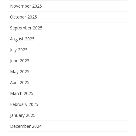
November 2025
October 2025
September 2025
August 2025
July 2025
June 2025
May 2025
April 2025
March 2025
February 2025
January 2025
December 2024