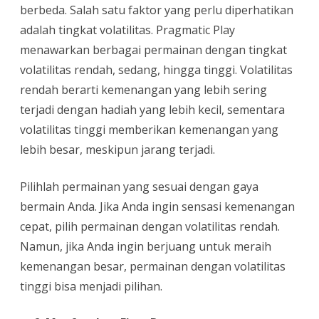
berbeda. Salah satu faktor yang perlu diperhatikan
adalah tingkat volatilitas. Pragmatic Play
menawarkan berbagai permainan dengan tingkat
volatilitas rendah, sedang, hingga tinggi. Volatilitas
rendah berarti kemenangan yang lebih sering
terjadi dengan hadiah yang lebih kecil, sementara
volatilitas tinggi memberikan kemenangan yang
lebih besar, meskipun jarang terjadi.
Pilihlah permainan yang sesuai dengan gaya
bermain Anda. Jika Anda ingin sensasi kemenangan
cepat, pilih permainan dengan volatilitas rendah.
Namun, jika Anda ingin berjuang untuk meraih
kemenangan besar, permainan dengan volatilitas
tinggi bisa menjadi pilihan.