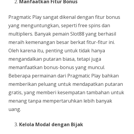
Manfaatkan Fitur Bonus
Pragmatic Play sangat dikenal dengan fitur bonus
yang menguntungkan, seperti free spins dan
multipliers. Banyak pemain Slot88 yang berhasil
meraih kemenangan besar berkat fitur-fitur ini.
Oleh karena itu, penting untuk tidak hanya
mengandalkan putaran biasa, tetapi juga
memanfaatkan bonus-bonus yang muncul.
Beberapa permainan dari Pragmatic Play bahkan
memberikan peluang untuk mendapatkan putaran
gratis, yang memberi kesempatan tambahan untuk
menang tanpa mempertaruhkan lebih banyak
uang.
Kelola Modal dengan Bijak