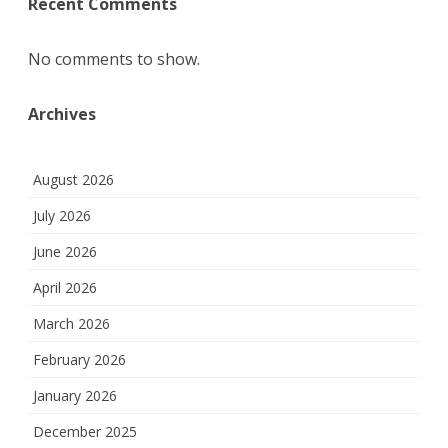
Recent Comments
No comments to show.
Archives
August 2026
July 2026
June 2026
April 2026
March 2026
February 2026
January 2026
December 2025