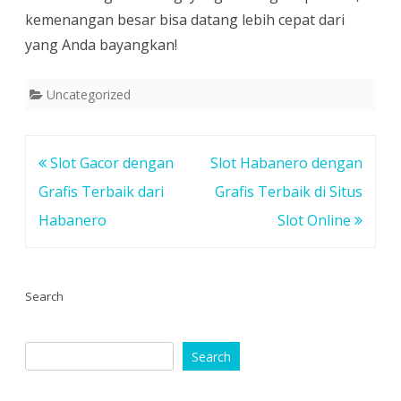
kemenangan besar bisa datang lebih cepat dari
yang Anda bayangkan!
Uncategorized
Post
Slot Gacor dengan
Slot Habanero dengan
navigation
Grafis Terbaik dari
Grafis Terbaik di Situs
Habanero
Slot Online
Search
Search