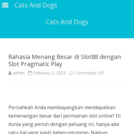
Cats And Dogs
Cats And Dogs
Skip
to
content
Rahasia Menang Besar di Slot88 dengan
Slot Pragmatic Play
on
admin
February 2, 2025
Comments Off
Rahasia
Menang
Besar
Pernahkah Anda membayangkan mendapatkan
di
kemenangan besar dari permainan slot online? Di
dunia yang penuh dengan peluang ini, hanya ada
Slot88
satu hal yang pasti: keberuntungan. Namun,