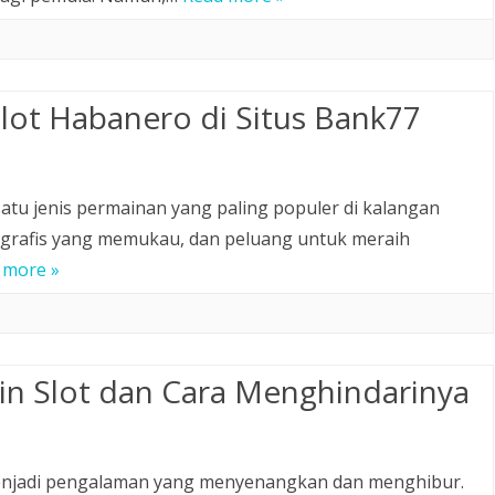
lot Habanero di Situs Bank77
atu jenis permainan yang paling populer di kalangan
 grafis yang memukau, dan peluang untuk meraih
 more »
 Slot dan Cara Menghindarinya
a menjadi pengalaman yang menyenangkan dan menghibur.