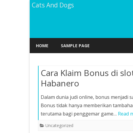
Cats And Dogs
HOME
SAMPLE PAGE
Cara Klaim Bonus di sl
Habanero
Dalam dunia judi online, bonus menjadi sa
Bonus tidak hanya memberikan tambahan
terutama bagi penggemar game…
Read m
Uncategorized