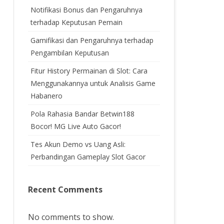
Notifikasi Bonus dan Pengaruhnya
terhadap Keputusan Pemain
Gamifikasi dan Pengaruhnya terhadap
Pengambilan Keputusan
Fitur History Permainan di Slot: Cara
Menggunakannya untuk Analisis Game
Habanero
Pola Rahasia Bandar Betwin188
Bocor! MG Live Auto Gacor!
Tes Akun Demo vs Uang Asli:
Perbandingan Gameplay Slot Gacor
Recent Comments
No comments to show.