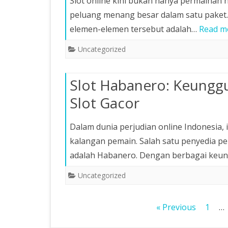
Slot online kini bukan hanya permainan 
peluang menang besar dalam satu paket.
elemen-elemen tersebut adalah…
Read m
Uncategorized
Slot Habanero: Keunggu
Slot Gacor
Dalam dunia perjudian online Indonesia, i
kalangan pemain. Salah satu penyedia pe
adalah Habanero. Dengan berbagai keu
Uncategorized
Posts
« Previous
1
…
pagination