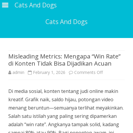
Cats And Dogs
Cats And Dogs
Skip
to
content
Misleading Metrics: Mengapa “Win Rate”
di Konten Tidak Bisa Dijadikan Acuan
on
admin
February 1, 2026
Comments Off
Misleading
Di media sosial, konten tentang judi online makin
Metrics:
kreatif. Grafik naik, saldo hijau, potongan video
Mengapa
menang beruntun—semuanya terlihat meyakinkan.
“Win
Salah satu istilah yang paling sering dipamerkan
adalah “win rate”. Angkanya tampak solid, kadang
Rate”
sampai 80% atau 90%. Bagi penonton awam, ini