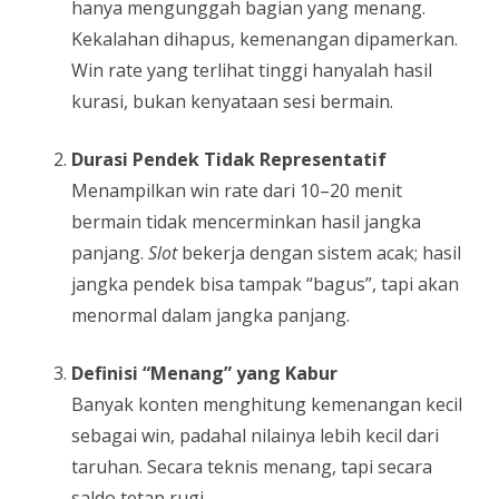
hanya mengunggah bagian yang menang.
Kekalahan dihapus, kemenangan dipamerkan.
Win rate yang terlihat tinggi hanyalah hasil
kurasi, bukan kenyataan sesi bermain.
Durasi Pendek Tidak Representatif
Menampilkan win rate dari 10–20 menit
bermain tidak mencerminkan hasil jangka
panjang.
Slot
bekerja dengan sistem acak; hasil
jangka pendek bisa tampak “bagus”, tapi akan
menormal dalam jangka panjang.
Definisi “Menang” yang Kabur
Banyak konten menghitung kemenangan kecil
sebagai win, padahal nilainya lebih kecil dari
taruhan. Secara teknis menang, tapi secara
saldo tetap rugi.