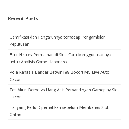
Recent Posts
Gamifikasi dan Pengaruhnya terhadap Pengambilan
Keputusan
Fitur History Permainan di Slot: Cara Menggunakannya
untuk Analisis Game Habanero
Pola Rahasia Bandar Betwin188 Bocor! MG Live Auto
Gacor!
Tes Akun Demo vs Uang Asli: Perbandingan Gameplay Slot
Gacor
Hal yang Perlu Diperhatikan sebelum Membahas Slot
Online