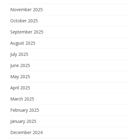
November 2025
October 2025
September 2025
August 2025
July 2025
June 2025
May 2025
April 2025
March 2025
February 2025
January 2025
December 2024