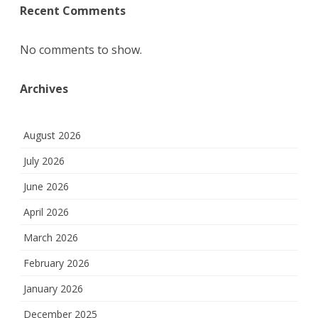
Recent Comments
No comments to show.
Archives
August 2026
July 2026
June 2026
April 2026
March 2026
February 2026
January 2026
December 2025