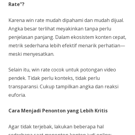
Rate”?
Karena win rate mudah dipahami dan mudah dijual.
Angka besar terlihat meyakinkan tanpa perlu
penjelasan panjang. Dalam ekosistem konten cepat,
metrik sederhana lebih efektif menarik perhatian—
meski menyesatkan.
Selain itu, win rate cocok untuk potongan video
pendek. Tidak perlu konteks, tidak perlu
transparansi. Cukup tampilkan angka dan reaksi
euforia.
Cara Menjadi Penonton yang Lebih Kritis
Agar tidak terjebak, lakukan beberapa hal