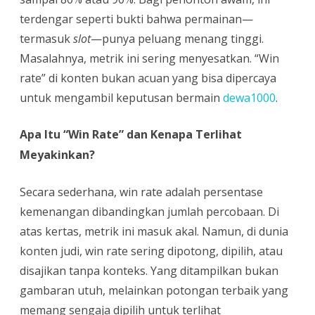
di
terdengar seperti bukti bahwa permainan—
Konten
termasuk
slot
—punya peluang menang tinggi.
Tidak
Masalahnya, metrik ini sering menyesatkan. “Win
rate” di konten bukan acuan yang bisa dipercaya
Bisa
untuk mengambil keputusan bermain
dewa1000
.
Dijadikan
Acuan
Apa Itu “Win Rate” dan Kenapa Terlihat
Meyakinkan?
Secara sederhana, win rate adalah persentase
kemenangan dibandingkan jumlah percobaan. Di
atas kertas, metrik ini masuk akal. Namun, di dunia
konten judi, win rate sering dipotong, dipilih, atau
disajikan tanpa konteks. Yang ditampilkan bukan
gambaran utuh, melainkan potongan terbaik yang
memang sengaja dipilih untuk terlihat