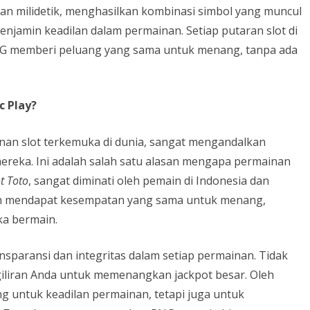
an milidetik, menghasilkan kombinasi simbol yang muncul
menjamin keadilan dalam permainan. Setiap putaran slot di
 memberi peluang yang sama untuk menang, tanpa ada
c Play?
inan slot terkemuka di dunia, sangat mengandalkan
ereka. Ini adalah salah satu alasan mengapa permainan
ot Toto
, sangat diminati oleh pemain di Indonesia dan
in mendapat kesempatan yang sama untuk menang,
ka bermain.
sparansi dan integritas dalam setiap permainan. Tidak
giliran Anda untuk memenangkan jackpot besar. Oleh
ing untuk keadilan permainan, tetapi juga untuk