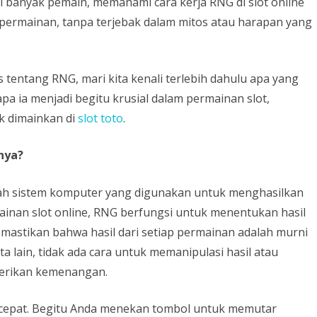
gi banyak pemain, memahami cara kerja RNG di slot online
Slot
ermainan, tanpa terjebak dalam mitos atau harapan yang
Pragmatic
Play
tentang RNG, mari kita kenali terlebih dahulu apa yang
Slot
a ia menjadi begitu krusial dalam permainan slot,
Toto
k dimainkan di
slot toto
.
nya?
lah sistem komputer yang digunakan untuk menghasilkan
ainan slot online, RNG berfungsi untuk menentukan hasil
memastikan bahwa hasil dari setiap permainan adalah murni
ta lain, tidak ada cara untuk memanipulasi hasil atau
erikan kemenangan.
 cepat. Begitu Anda menekan tombol untuk memutar