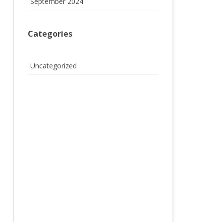
September 2024
Categories
Uncategorized