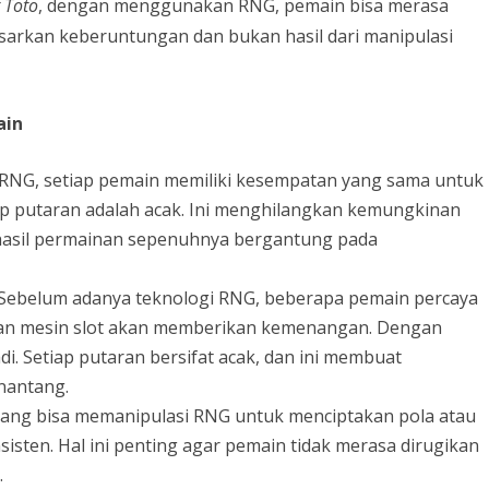
t Toto
, dengan menggunakan RNG, pemain bisa merasa
arkan keberuntungan dan bukan hasil dari manipulasi
ain
NG, setiap pemain memiliki kesempatan yang sama untuk
 putaran adalah acak. Ini menghilangkan kemungkinan
asil permainan sepenuhnya bergantung pada
Sebelum adanya teknologi RNG, beberapa pemain percaya
an mesin slot akan memberikan kemenangan. Dengan
di. Setiap putaran bersifat acak, dan ini membuat
nantang.
yang bisa memanipulasi RNG untuk menciptakan pola atau
ten. Hal ini penting agar pemain tidak merasa dirugikan
.