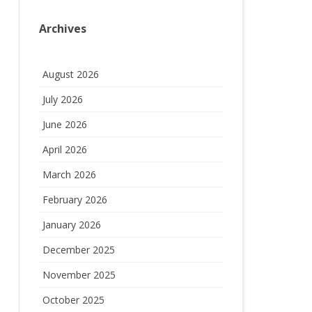
Archives
August 2026
July 2026
June 2026
April 2026
March 2026
February 2026
January 2026
December 2025
November 2025
October 2025