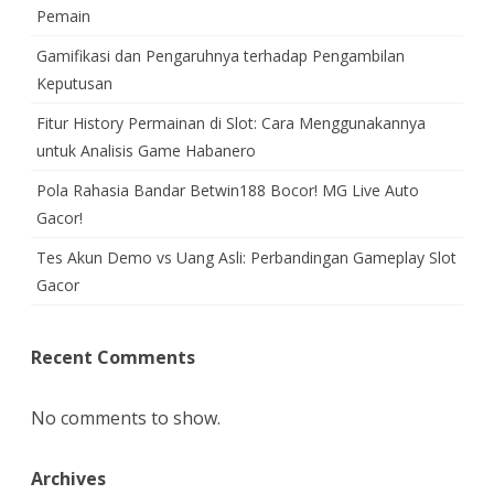
Pemain
Gamifikasi dan Pengaruhnya terhadap Pengambilan
Keputusan
Fitur History Permainan di Slot: Cara Menggunakannya
untuk Analisis Game Habanero
Pola Rahasia Bandar Betwin188 Bocor! MG Live Auto
Gacor!
Tes Akun Demo vs Uang Asli: Perbandingan Gameplay Slot
Gacor
Recent Comments
No comments to show.
Archives