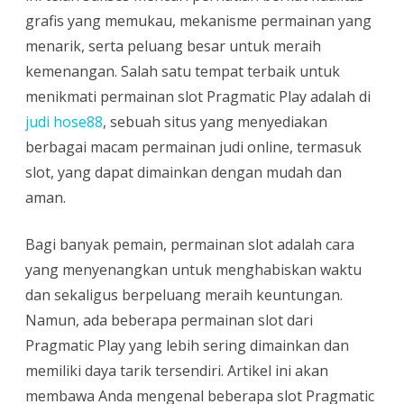
Paling
grafis yang memukau, mekanisme permainan yang
Banyak
menarik, serta peluang besar untuk meraih
Dimainkan
kemenangan. Salah satu tempat terbaik untuk
menikmati permainan slot Pragmatic Play adalah di
di
judi hose88
, sebuah situs yang menyediakan
Hose88
berbagai macam permainan judi online, termasuk
slot, yang dapat dimainkan dengan mudah dan
aman.
Bagi banyak pemain, permainan slot adalah cara
yang menyenangkan untuk menghabiskan waktu
dan sekaligus berpeluang meraih keuntungan.
Namun, ada beberapa permainan slot dari
Pragmatic Play yang lebih sering dimainkan dan
memiliki daya tarik tersendiri. Artikel ini akan
membawa Anda mengenal beberapa slot Pragmatic