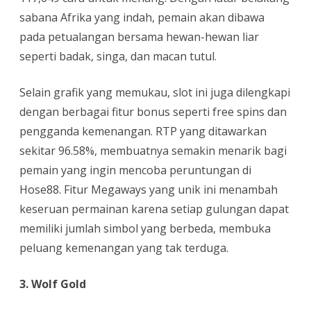
sabana Afrika yang indah, pemain akan dibawa
pada petualangan bersama hewan-hewan liar
seperti badak, singa, dan macan tutul.
Selain grafik yang memukau, slot ini juga dilengkapi
dengan berbagai fitur bonus seperti free spins dan
pengganda kemenangan. RTP yang ditawarkan
sekitar 96.58%, membuatnya semakin menarik bagi
pemain yang ingin mencoba peruntungan di
Hose88. Fitur Megaways yang unik ini menambah
keseruan permainan karena setiap gulungan dapat
memiliki jumlah simbol yang berbeda, membuka
peluang kemenangan yang tak terduga.
3.
Wolf Gold