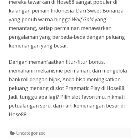
mereka tawarkan di Hose88 sangat populer di
kalangan pemain Indonesia. Dari Sweet Bonanza
yang penuh warna hingga
Wolf Gold
yang
menantang, setiap permainan menawarkan
pengalaman yang berbeda-beda dengan peluang
kemenangan yang besar.
Dengan memanfaatkan fitur-fitur bonus,
memahami mekanisme permainan, dan mengelola
bankroll dengan bijak, Anda bisa meningkatkan
peluang menang di slot Pragmatic Play di Hose88.
Jadi, tunggu apa lagi? Pilih slot favoritmu, nikmati
petualangan seru, dan raih kemenangan besar di
Hose88!
Uncategorized