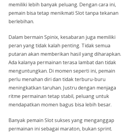
memiliki lebih banyak peluang. Dengan cara ini,
pemain bisa tetap menikmati Slot tanpa tekanan
berlebihan.
Dalam bermain Spinix, kesabaran juga memiliki
peran yang tidak kalah penting. Tidak semua
putaran akan memberikan hasil yang diharapkan.
Ada kalanya permainan terasa lambat dan tidak
menguntungkan. Di momen seperti ini, pemain
perlu menahan diri dan tidak terburu-buru
meningkatkan taruhan. Justru dengan menjaga
ritme permainan tetap stabil, peluang untuk
mendapatkan momen bagus bisa lebih besar.
Banyak pemain Slot sukses yang menganggap
permainan ini sebagai maraton, bukan sprint.