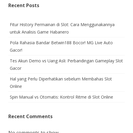
Recent Posts
Fitur History Permainan di Slot: Cara Menggunakannya
untuk Analisis Game Habanero
Pola Rahasia Bandar Betwin188 Bocor! MG Live Auto
Gacor!
Tes Akun Demo vs Uang Asli: Perbandingan Gameplay Slot
Gacor
Hal yang Perlu Diperhatikan sebelum Membahas Slot
Online
Spin Manual vs Otomatis: Kontrol Ritme di Slot Online
Recent Comments
No comments to show.