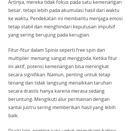
Artinya, mereka tidak fokus pada satu kemenangan
besar, tetapi lebih pada akumulasi hasil dari waktu
ke waktu. Pendekatan ini membantu menjaga emosi
tetap stabil dan menghindari keputusan impulsif
yang sering berujung pada kerugian.
Fitur-fitur dalam Spinix seperti free spin dan
multiplier memang sangat menggoda. Ketika fitur
ini aktif, potensi kemenangan bisa meningkat
secara signifikan. Namun, penting untuk tetap
tenang dan tidak langsung menaikkan taruhan
secara drastis hanya karena merasa sedang
beruntung. Mengikuti alur permainan dengan
santai justru sering memberikan hasil yang lebih
baik.
Di sisi lain, penting juga untuk memahami bahwa