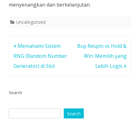
menyenangkan dan berkelanjutan.
Uncategorized
Post
Memahami Sistem
Buy Respin vs Hold &
navigation
RNG (Random Number
Win: Memilih yang
Generator) di Slot
Lebih Logis
Search
Search