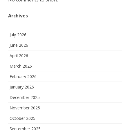
Archives
July 2026
June 2026
April 2026
March 2026
February 2026
January 2026
December 2025
November 2025
October 2025
September 2025