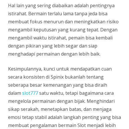
Hal lain yang sering diabaikan adalah pentingnya
istirahat. Bermain terlalu lama tanpa jeda bisa
membuat fokus menurun dan meningkatkan risiko
mengambil keputusan yang kurang tepat. Dengan
mengambil waktu istirahat, pemain bisa kembali
dengan pikiran yang lebih segar dan siap
menghadapi permainan dengan lebih baik.
Kesimpulannya, kunci untuk mendapatkan cuan
secara konsisten di Spinix bukanlah tentang
seberapa besar kemenangan yang bisa diraih
dalam
slot777
satu waktu, tetapi bagaimana cara
mengelola permainan dengan bijak. Menghindari
sikap serakah, menetapkan batas, dan menjaga
emosi tetap stabil adalah langkah penting yang bisa
membuat pengalaman bermain Slot menjadi lebih