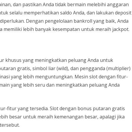
inan, dan pastikan Anda tidak bermain melebihi anggaran
tuk selalu memperhatikan saldo Anda, dan lakukan deposit
 diperlukan. Dengan pengelolaan bankroll yang baik, Anda
ta memiliki lebih banyak kesempatan untuk meraih jackpot.
itur khusus yang meningkatkan peluang Anda untuk
taran gratis, simbol liar (wild), dan pengganda (multiplier)
si yang lebih menguntungkan. Mesin slot dengan fitur-
rmain yang lebih seru dan meningkatkan peluang Anda
itur-fitur yang tersedia. Slot dengan bonus putaran gratis
bih besar untuk meraih kemenangan besar, apalagi jika
tersebut.