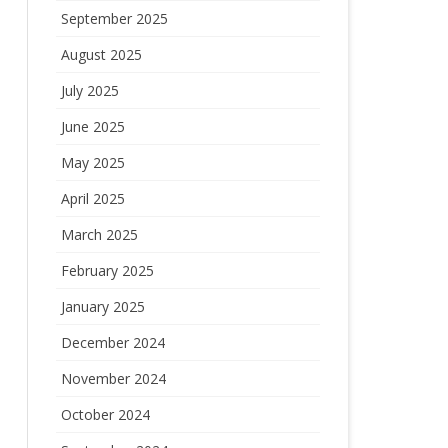
September 2025
August 2025
July 2025
June 2025
May 2025
April 2025
March 2025
February 2025
January 2025
December 2024
November 2024
October 2024