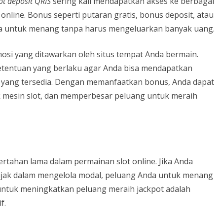
ot deposit QRIS
sering kali mendapatkan akses ke berbagai
online. Bonus seperti putaran gratis, bonus deposit, atau
a untuk menang tanpa harus mengeluarkan banyak uang.
i yang ditawarkan oleh situs tempat Anda bermain.
etentuan yang berlaku agar Anda bisa mendapatkan
 yang tersedia. Dengan memanfaatkan bonus, Anda dapat
k mesin slot, dan memperbesar peluang untuk meraih
rtahan lama dalam permainan slot online. Jika Anda
ijak dalam mengelola modal, peluang Anda untuk menang
a untuk meningkatkan peluang meraih jackpot adalah
f.