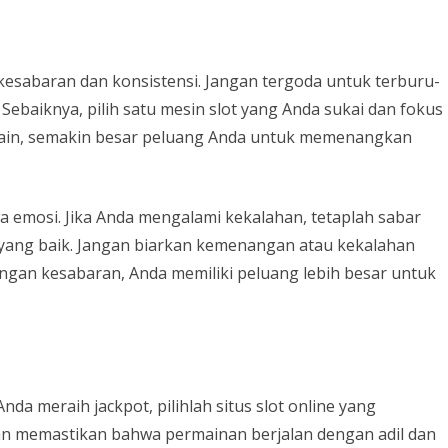
kesabaran dan konsistensi. Jangan tergoda untuk terburu-
Sebaiknya, pilih satu mesin slot yang Anda sukai dan fokus
main, semakin besar peluang Anda untuk memenangkan
wa emosi. Jika Anda mengalami kekalahan, tetaplah sabar
 yang baik. Jangan biarkan kemenangan atau kekalahan
gan kesabaran, Anda memiliki peluang lebih besar untuk
a meraih jackpot, pilihlah situs slot online yang
an memastikan bahwa permainan berjalan dengan adil dan