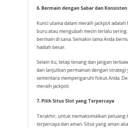
6. Bermain dengan Sabar dan Konsisten
Kunci utama dalam meraih jackpot adalah 
buru atau mengubah mesin terlalu sering. 
bermain di sana. Semakin lama Anda ber
hadiah besar.
Selain itu, tetap tenang dan jangan terba
dan lanjutkan permainan dengan strategi
sementara mempengaruhi fokus Anda. Den
meraih jackpot.
7. Pilih Situs Slot yang Terpercaya
Terakhir, untuk memaksimalkan peluang And
terpercaya dan aman. Situs yang aman ak