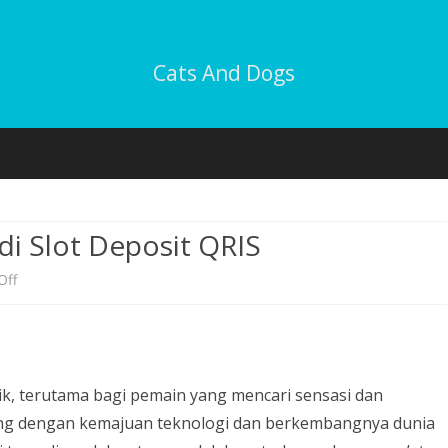
Cats And Dogs
Skip
to
content
di Slot Deposit QRIS
on
Off
Cara
Cepat
Raih
k, terutama bagi pemain yang mencari sensasi dan
Jackpot
ring dengan kemajuan teknologi dan berkembangnya dunia