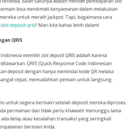
i tersedia, salah satunya adalah metode pembayaran
slot
di
pemain bisa menikmati kenyamanan dalam melakukan
Slot
mereka untuk meraih jackpot. Tapi, bagaimana cara
Deposit
i
slot deposit qris
? Mari kita bahas lebih dalam!
QRIS
ngan QRIS
 Indonesia memilih
slot deposit QRIS
adalah karena
ditawarkan. QRIS (Quick Response Code Indonesian
n deposit dengan hanya memindai kode QR melalui
ni sangat cepat, memudahkan pemain untuk langsung
 untuk segera bermain setelah deposit mereka diproses.
pada permainan dan tidak perlu khawatir menunggu lama
 ada delay atau kesalahan transaksi yang seringkali
engalaman bermain Anda.