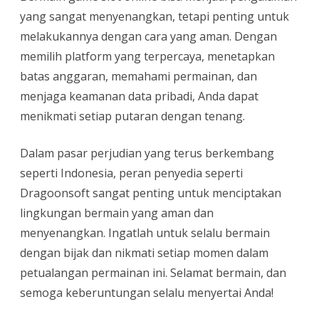
yang sangat menyenangkan, tetapi penting untuk
melakukannya dengan cara yang aman. Dengan
memilih platform yang terpercaya, menetapkan
batas anggaran, memahami permainan, dan
menjaga keamanan data pribadi, Anda dapat
menikmati setiap putaran dengan tenang.
Dalam pasar perjudian yang terus berkembang
seperti Indonesia, peran penyedia seperti
Dragoonsoft sangat penting untuk menciptakan
lingkungan bermain yang aman dan
menyenangkan. Ingatlah untuk selalu bermain
dengan bijak dan nikmati setiap momen dalam
petualangan permainan ini. Selamat bermain, dan
semoga keberuntungan selalu menyertai Anda!