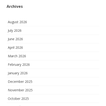
Archives
August 2026
July 2026
June 2026
April 2026
March 2026
February 2026
January 2026
December 2025
November 2025
October 2025