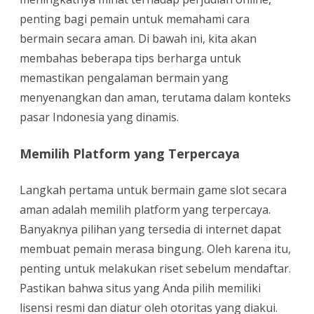
untuk
penting bagi pemain untuk memahami cara
Pemain
bermain secara aman. Di bawah ini, kita akan
Indonesia
membahas beberapa tips berharga untuk
memastikan pengalaman bermain yang
menyenangkan dan aman, terutama dalam konteks
pasar Indonesia yang dinamis.
Memilih Platform yang Terpercaya
Langkah pertama untuk bermain game slot secara
aman adalah memilih platform yang terpercaya.
Banyaknya pilihan yang tersedia di internet dapat
membuat pemain merasa bingung. Oleh karena itu,
penting untuk melakukan riset sebelum mendaftar.
Pastikan bahwa situs yang Anda pilih memiliki
lisensi resmi dan diatur oleh otoritas yang diakui.