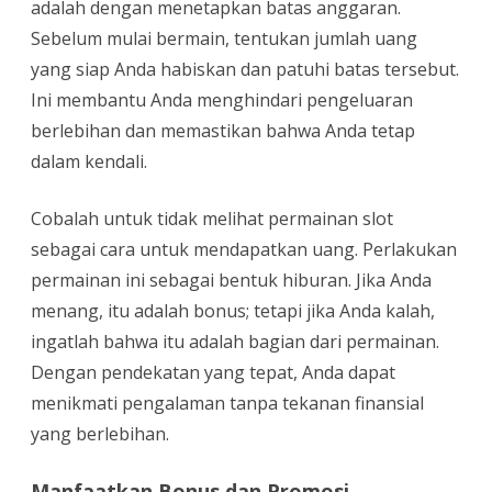
adalah dengan menetapkan batas anggaran.
Sebelum mulai bermain, tentukan jumlah uang
yang siap Anda habiskan dan patuhi batas tersebut.
Ini membantu Anda menghindari pengeluaran
berlebihan dan memastikan bahwa Anda tetap
dalam kendali.
Cobalah untuk tidak melihat permainan slot
sebagai cara untuk mendapatkan uang. Perlakukan
permainan ini sebagai bentuk hiburan. Jika Anda
menang, itu adalah bonus; tetapi jika Anda kalah,
ingatlah bahwa itu adalah bagian dari permainan.
Dengan pendekatan yang tepat, Anda dapat
menikmati pengalaman tanpa tekanan finansial
yang berlebihan.
Manfaatkan Bonus dan Promosi