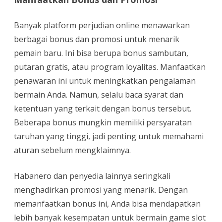
Banyak platform perjudian online menawarkan
berbagai bonus dan promosi untuk menarik
pemain baru. Ini bisa berupa bonus sambutan,
putaran gratis, atau program loyalitas. Manfaatkan
penawaran ini untuk meningkatkan pengalaman
bermain Anda. Namun, selalu baca syarat dan
ketentuan yang terkait dengan bonus tersebut.
Beberapa bonus mungkin memiliki persyaratan
taruhan yang tinggi, jadi penting untuk memahami
aturan sebelum mengklaimnya.
Habanero dan penyedia lainnya seringkali
menghadirkan promosi yang menarik. Dengan
memanfaatkan bonus ini, Anda bisa mendapatkan
lebih banyak kesempatan untuk bermain game slot