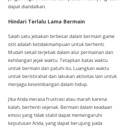
dapat diandalkan.
Hindari Terlalu Lama Bermain
Salah satu jebakan terbesar dalam bermain game
slot adalah ketidakmampuan untuk berhenti.
Mudah sekali terjebak dalam alur permainan dan
kehilangan jejak waktu. Tetapkan batas waktu
untuk bermain dan patuhi itu. Luangkan waktu
untuk beristirahat dan lakukan aktivitas lain untuk
menjaga keseimbangan dalam hidup.
Jika Anda merasa frustrasi atau marah karena
kalah, berhenti sejenak. Bermain dalam keadaan
emosi yang tidak stabil dapat memengaruhi
keputusan Anda, yang dapat berujung pada